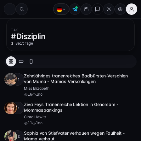
#
TAG
#
Disziplin
3
Beiträge
Zehnjähriges tränenreiches Badbürsten-Versohlen
+1
Full HD
16
9:45
von Mama - Mamas Versohlungen
Miss Elizabeth
16
1mo
Ziva Feys Tränenreiche Lektion in Gehorsam -
+1
Full HD
11
12:58
Mommaspankings
Clara Hewitt
11
1mo
Sophia von Stiefvater verhauen wegen Faulheit -
+3
Full HD
2 Video
8
14:01
Mama verhaut