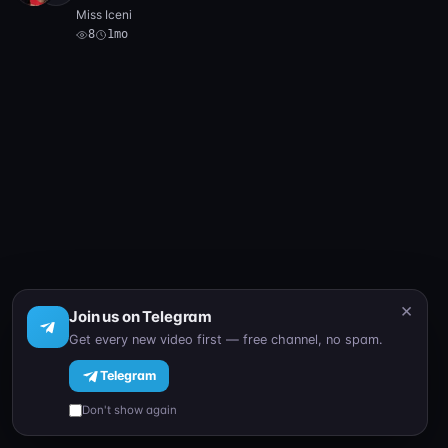
Miss Iceni
8
1mo
×
Join us on Telegram
Get every new video first — free channel, no spam.
Telegram
Don't show again