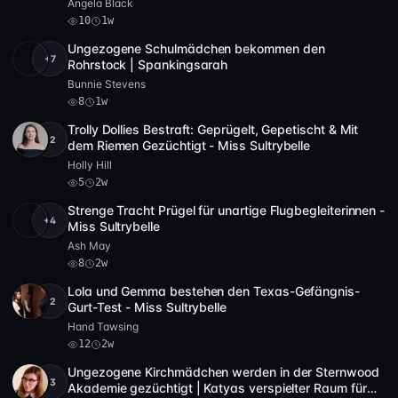
Angela Black
10
1w
Ungezogene Schulmädchen bekommen den
+7
Full HD
8
1:02:42
Rohrstock | Spankingsarah
Bunnie Stevens
8
1w
Trolly Dollies Bestraft: Geprügelt, Gepetischt & Mit
+2
Full HD
5
31:01
dem Riemen Gezüchtigt - Miss Sultrybelle
Holly Hill
5
2w
Strenge Tracht Prügel für unartige Flugbegleiterinnen -
+4
Full HD
8
1:00:22
Miss Sultrybelle
Ash May
8
2w
Lola und Gemma bestehen den Texas-Gefängnis-
+2
Full HD
2 Video
12
28:21
Gurt-Test - Miss Sultrybelle
Hand Tawsing
12
2w
Ungezogene Kirchmädchen werden in der Sternwood
+3
SD
6
36:54
Akademie gezüchtigt | Katyas verspielter Raum für