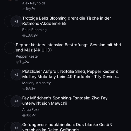
Verderbtheit
Alex Reynolds
6
2w
Trotzige Bella Blooming dreht die Tische in der
+2
HD
13
16:14
Rotmond-Akademie E8
Bella Blooming
13
2w
Pepper Kesters intensive Bestrafungs-Session mit Ahri
4K
7
7:53
und MJz (4K UHD)
Pepper Kester
7
2w
Plötzlicher Aufprall: Natalie Shea, Pepper Kester &
+2
4K
2 Video
6
25:08
Mallory Malarkey beim 4K-Paddeln - Tilly Devine
Studios
Mallory Malarkey
6
2w
Fey Mädchen's Spanking-Fantasie: Ziva Fey
+4
4K
8
8:44
unterwirft sich Mewchii
Ariaa Foxx
8
2w
Gefangenen-Indoktrination: Das blanke Gesäß
+5
Full HD
31
44:16
versohlen im Delco-Gefängnis