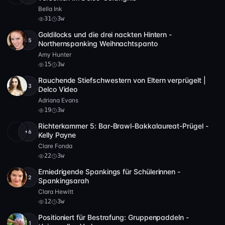
Bella Ink
31
3w
Goldilocks und die drei nackten Hintern -
+5
SD
15
29:28
Northernspanking Weihnachtspanto
Amy Hunter
15
3w
Rauchende Stiefschwestern von Eltern verprügelt |
+3
Full HD
19
16:55
Delco Video
Adriana Evans
19
3w
Richterkammer 5: Bar-Brawl-Bakkalaureat-Prügel -
+6
SD
22
23:59
Kelly Payne
Clare Fonda
22
3w
Erniedrigende Spankings für Schülerinnen -
+2
Full HD
12
26:32
Spankingsarah
Clara Hewitt
12
3w
Positioniert für Bestrafung: Gruppenpaddeln -
+1
Full HD
14
17:52