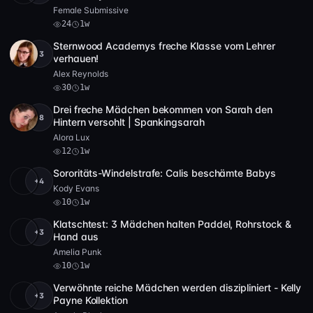
Female Submissive
24
1w
Sternwood Academys freche Klasse vom Lehrer
+3
SD
30
24:58
verhauen!
Alex Reynolds
30
1w
Drei freche Mädchen bekommen von Sarah den
+8
4K
12
28:04
Hintern versohlt | Spankingsarah
Alora Lux
12
1w
Sororitäts-Windelstrafe: Calis beschämte Babys
+4
Full HD
10
19:38
Kody Evans
10
1w
Klatschtest: 3 Mädchen halten Paddel, Rohrstock &
+3
4K
10
7:42
Hand aus
Amelia Punk
10
1w
Verwöhnte reiche Mädchen werden diszipliniert - Kelly
+3
SD
10
23:08
Payne Kollektion