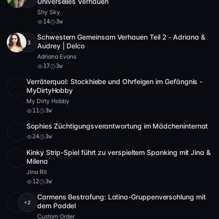
Universelles Verhauen
Shy Sky
14
3w
Schwestern Gemeinsam Verhauen Teil 2 - Adriana &
+3
Full HD
17
18:32
Audrey | Delco
Adriana Evans
17
3w
Verräterqual: Stockhiebe und Ohrfeigen im Gefängnis -
HD
11
8:50
MyDirtyHobby
My Dirty Hobby
11
3w
Sophies Züchtigungsverantwortung im Mädcheninternat
SD
24
19:05
24
3w
Kinky Strip-Spiel führt zu verspieltem Spanking mit Jina &
Full HD
12
20:02
Milena
Jina Rit
12
3w
Carmens Bestrafung: Latina-Gruppenversohlung mit
+2
Full HD
11
24:12
dem Paddel
Custom Order