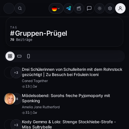
#
TAG
#
Gruppen-Prügel
70
Beiträge
Drei Schülerinnen von Schulleiterin mit dem Rohrstock
+3
Full HD
13
14:33
gezüchtigt | Zu Besuch bei Fräulein Iceni
Caned Together
13
1w
Mädelsabend: Sarahs freche Pyjamaparty mit
+8
Full HD
31
1:08:40
Spanking
Amelia Jane Rutherford
31
1w
Kady Gemma & Lola: Strenge Stockhiebe-Strafe -
+3
Full HD
24
1:03:15
Miss Sultrybelle