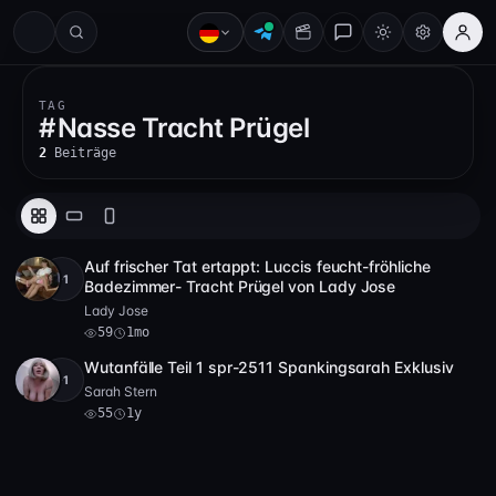
#
TAG
#
Nasse Tracht Prügel
2
Beiträge
Auf frischer Tat ertappt: Luccis feucht-fröhliche
+1
Full HD
2 Video
59
6:54
Badezimmer- Tracht Prügel von Lady Jose
Lady Jose
59
1mo
Wutanfälle Teil 1 spr-2511 Spankingsarah Exklusiv
+1
4K
55
23:39
Sarah Stern
55
1y