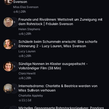
Full HD
6
8:25
Svenson
Miss Elsa Svenson
6
20h
Freunde und Rivalinnen: Wettstreit um Zuneigung mit
+1
Full HD
6
8:22
dem Rohrstock | Fräulein Svenson
Helen Stephens
6
20h
Schülerin beim Schummeln erwischt: Eine scharfe
+1
Full HD
8
29:50
Erinnerung 2 - Lucy Lauren, Miss Svenson
Lucy Lauren
8
20h
Sündige Nonnen im Kloster ausgepeitscht -
+1
HD
6
38:17
Vollständiger Film (38 Min)
Clara Hewitt
6
20h
Internatsdrama: Charlotte & Beatrice werden von
+1
Full HD
11
28:19
Miss Sullivan verhauen
Charlotte Appleby
11
1d
Michelles Gesponserte Rohrstockprügelung: Pandora