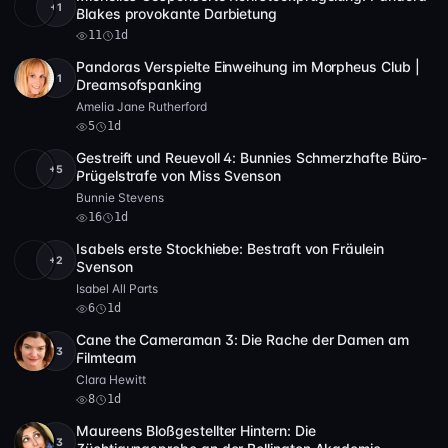
+1
Full HD
11
35:52
Blakes provokante Darbietung
11
1d
Pandoras Verspielte Einweihung im Morpheus Club |
+1
Full HD
5
37:21
Dreamsofspanking
Amelia Jane Rutherford
5
1d
Gestreift und Reuevoll 4: Bunnies Schmerzhafte Büro-
+5
HD
16
18:17
Prügelstrafe von Miss Svenson
Bunnie Stevens
16
1d
Isabels erste Stockhiebe: Bestraft von Fräulein
+2
HD
6
11:26
Svenson
Isabel All Parts
6
1d
Cane the Cameraman 3: Die Rache der Damen am
+3
HD
8
5:11
Filmteam
Clara Hewitt
8
1d
Maureens Bloßgestellter Hintern: Die
+3
HD
15
27:25