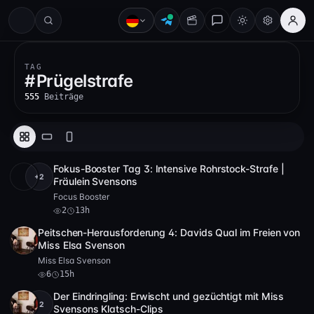
#
TAG
#
Prügelstrafe
555
Beiträge
Fokus-Booster Tag 3: Intensive Rohrstock-Strafe |
+2
Full HD
2
8:33
Fräulein Svensons
Focus Booster
2
13h
Peitschen-Herausforderung 4: Davids Qual im Freien von
HD
6
26:26
Miss Elsa Svenson
Miss Elsa Svenson
6
15h
Der Eindringling: Erwischt und gezüchtigt mit Miss
+2
Full HD
5
5:18
Svensons Klatsch-Clips