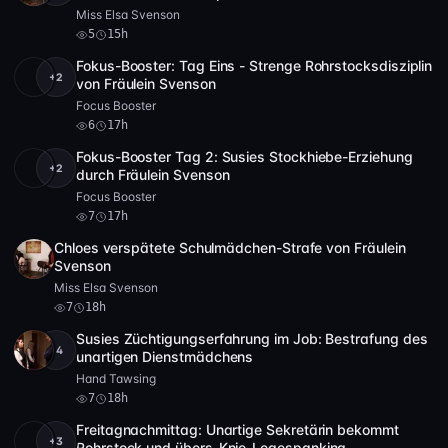
Miss Elsa Svenson
5
15h
Fokus-Booster: Tag Eins - Strenge Rohrstocksdisziplin
+2
Full HD
6
11:15
von Fräulein Svenson
Focus Booster
6
17h
Fokus-Booster Tag 2: Susies Stockhiebe-Erziehung
+2
Full HD
7
8:51
durch Fräulein Svenson
Focus Booster
7
17h
Chloes verspätete Schulmädchen-Strafe von Fräulein
Full HD
7
28:23
Svenson
Miss Elsa Svenson
7
18h
Susies Züchtigungserfahrung im Job: Bestrafung des
+4
HD
7
34:48
unartigen Dienstmädchens
Hand Tawsing
7
18h
Freitagnachmittag: Unartige Sekretärin bekommt
+3
HD
5
50:20
Rohrstock und übers-Knie-Legespanking