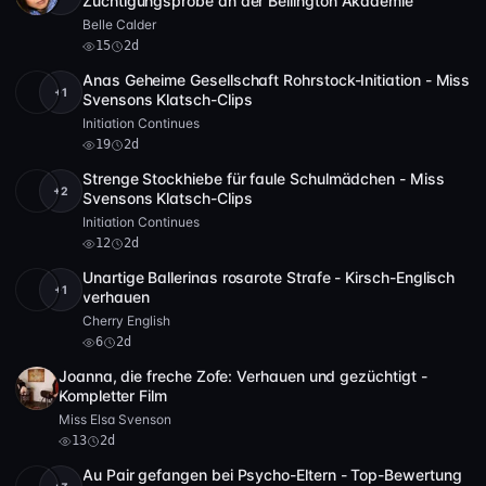
Züchtigungsprobe an der Bellington Akademie
Belle Calder
15
2d
Anas Geheime Gesellschaft Rohrstock-Initiation - Miss
+1
Full HD
19
5:13
Svensons Klatsch-Clips
Initiation Continues
19
2d
Strenge Stockhiebe für faule Schulmädchen - Miss
+2
Full HD
12
15:11
Svensons Klatsch-Clips
Initiation Continues
12
2d
Unartige Ballerinas rosarote Strafe - Kirsch-Englisch
+1
SD
6
44:32
verhauen
Cherry English
6
2d
Joanna, die freche Zofe: Verhauen und gezüchtigt -
Full HD
13
7:37
Kompletter Film
Miss Elsa Svenson
13
2d
Au Pair gefangen bei Psycho-Eltern - Top-Bewertung