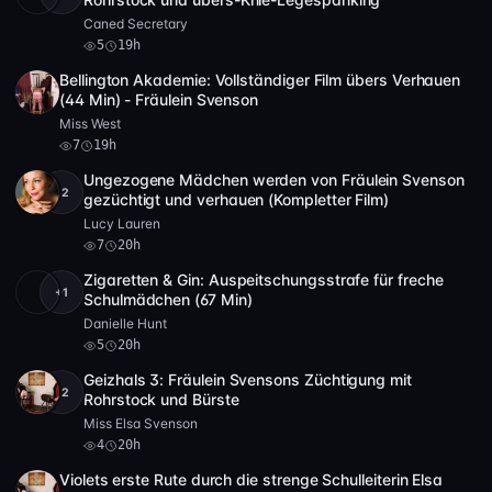
Caned Secretary
5
19h
Bellington Akademie: Vollständiger Film übers Verhauen
HD
7
3:52
(44 Min) - Fräulein Svenson
Miss West
7
19h
Ungezogene Mädchen werden von Fräulein Svenson
+2
Full HD
7
12:19
gezüchtigt und verhauen (Kompletter Film)
Lucy Lauren
7
20h
Zigaretten & Gin: Auspeitschungsstrafe für freche
+1
Full HD
5
1:06:42
Schulmädchen (67 Min)
Danielle Hunt
5
20h
Geizhals 3: Fräulein Svensons Züchtigung mit
+2
HD
4
9:19
Rohrstock und Bürste
Miss Elsa Svenson
4
20h
Violets erste Rute durch die strenge Schulleiterin Elsa