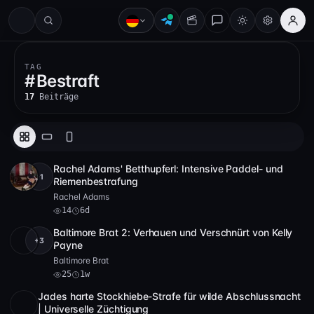
#
TAG
#
Bestraft
17
Beiträge
Rachel Adams' Betthupferl: Intensive Paddel- und
+1
Full HD
14
14:02
Riemenbestrafung
Rachel Adams
14
6d
Baltimore Brat 2: Verhauen und Verschnürt von Kelly
+3
SD
25
59:35
Payne
Baltimore Brat
25
1w
Jades harte Stockhiebe-Strafe für wilde Abschlussnacht
Full HD
9
19:34
| Universelle Züchtigung