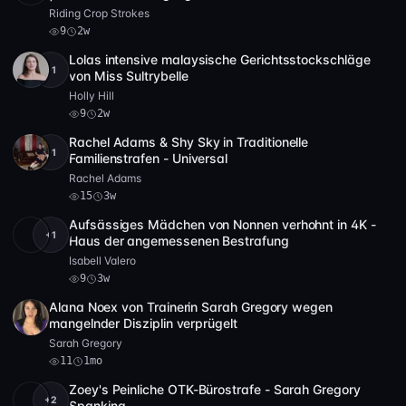
Riding Crop Strokes
9
2w
Lolas intensive malaysische Gerichtsstockschläge
+1
Full HD
9
25:16
von Miss Sultrybelle
Holly Hill
9
2w
Rachel Adams & Shy Sky in Traditionelle
+1
Full HD
15
18:53
Familienstrafen - Universal
Rachel Adams
15
3w
Aufsässiges Mädchen von Nonnen verhohnt in 4K -
+1
4K
9
9:06
Haus der angemessenen Bestrafung
Isabell Valero
9
3w
Alana Noex von Trainerin Sarah Gregory wegen
Full HD
11
11:37
mangelnder Disziplin verprügelt
Sarah Gregory
11
1mo
Zoey's Peinliche OTK-Bürostrafe - Sarah Gregory
+2
Full HD
57
12:56
Spanking