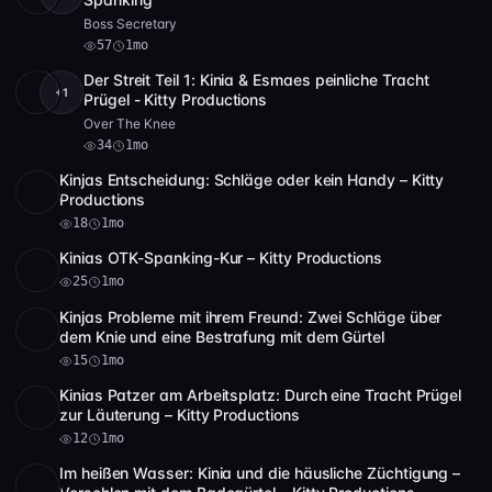
Boss Secretary
57
1mo
Der Streit Teil 1: Kinia & Esmaes peinliche Tracht
+1
4K
34
13:02
Prügel - Kitty Productions
Over The Knee
34
1mo
Kinjas Entscheidung: Schläge oder kein Handy – Kitty
Full HD
18
6:10
Productions
18
1mo
Kinias OTK-Spanking-Kur – Kitty Productions
Full HD
25
5:56
25
1mo
Kinjas Probleme mit ihrem Freund: Zwei Schläge über
Full HD
15
7:21
dem Knie und eine Bestrafung mit dem Gürtel
15
1mo
Kinias Patzer am Arbeitsplatz: Durch eine Tracht Prügel
Full HD
12
21:14
zur Läuterung – Kitty Productions
12
1mo
Im heißen Wasser: Kinia und die häusliche Züchtigung –
Full HD
2 Video
20
11:05