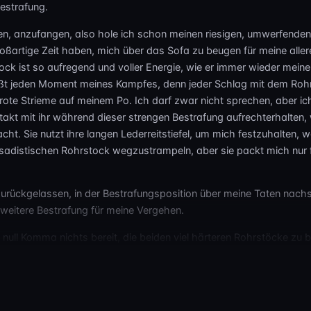
Bestrafung.
n, anzufangen, also hole ich schon meinen riesigen, umwerfende
oßartige Zeit haben, mich über das Sofa zu beugen für meine aller
ock ist so aufregend und voller Energie, wie er immer wieder mein
enießt jeden Moment meines Kampfes, denn jeder Schlag mit dem Roh
e rote Strieme auf meinem Po. Ich darf zwar nicht sprechen, aber i
kt mit ihr während dieser strengen Bestrafung aufrechterhalten,
cht. Sie nutzt ihre langen Lederreitstiefel, um mich festzuhalten, 
adistischen Rohrstock wegzustrampeln, aber sie packt mich nur 
urückgelassen, in der Bestrafungsposition über meine Taten nach
weitere Bestrafung für meine Vergehen.
in null Komma nichts bereit, die beiden viel härteren Rohrstöcke zu 
stiefeln gegen meinen wunden Po, demütigt und erniedrigt mich unauf
ach dich bereit für das ultimative Erlebnis mit drei unglaublich ha
ver als der vorherige! Herrin Lise ist bereit, dir zu zeigen, wie echt
ie wird sich nicht zurückhalten. Meine reiterliche Herrin ist eine w