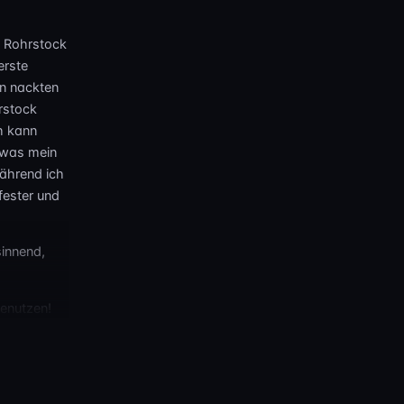
n Rohrstock
erste
en nackten
rstock
ch kann
 was mein
während ich
fester und
sinnend,
benutzen!
hörlich auf
rten
e D/S-
ahrhaft