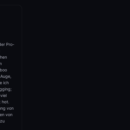
n Hintern
h bin
der Pro-
u
chen
m
aboo
 Auge,
e ich
gging;
viel
 hat.
gung von
hen von
 zu