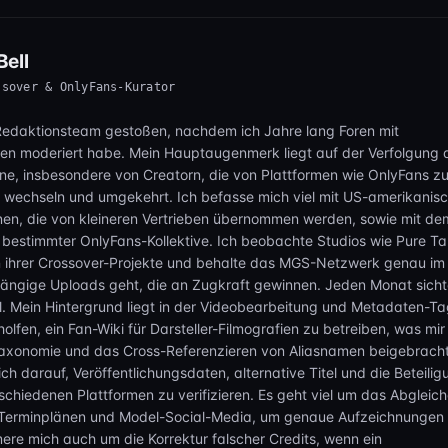
 Faulheit in ihrem Haus duldet – und wer kann es ihr verübeln? Mei
nd knallrot, das sieht fantastisch aus! Es tut mir so, so leid, und ic
ell
ssover & OnlyFans-Kurator
Redaktionsteam gestoßen, nachdem ich Jahre lang Foren mit
en moderiert habe. Mein Hauptaugenmerk liegt auf der Verfolgung 
e, insbesondere von Creatorn, die von Plattformen wie OnlyFans z
s wechseln und umgekehrt. Ich befasse mich viel mit US-amerikanis
en, die von kleineren Vertrieben übernommen werden, sowie mit de
 bestimmter OnlyFans-Kollektive. Ich beobachte Studios wie Pure T
ihrer Crossover-Projekte und behalte das MGS-Netzwerk genau im
ngige Uploads geht, die an Zugkraft gewinnen. Jeden Monat sicht
. Mein Hintergrund liegt in der Videobearbeitung und Metadaten-Ta
olfen, ein Fan-Wiki für Darsteller-Filmografien zu betreiben, was mir 
Taxonomie und das Cross-Referenzieren von Aliasnamen beigebracht
ch darauf, Veröffentlichungsdaten, alternative Titel und die Beteili
rschiedenen Plattformen zu verifizieren. Es geht viel um das Abgleic
-Terminplänen und Model-Social-Media, um genaue Aufzeichnungen
mere mich auch um die Korrektur falscher Credits, wenn ein