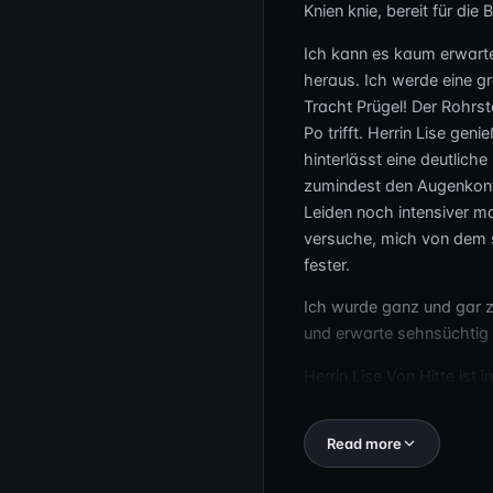
Knien knie, bereit für die 
Ich kann es kaum erwarte
heraus. Ich werde eine gr
Tracht Prügel! Der Rohrst
Po trifft. Herrin Lise g
hinterlässt eine deutlich
zumindest den Augenkonta
Leiden noch intensiver ma
versuche, mich von dem s
fester.
Ich wurde ganz und gar z
und erwarte sehnsüchtig 
Herrin Lise Von Hitte ist 
Sie tritt mit ihren Leder
die aufregendste Weise. M
Read more
Rohrstöcken, jeder intensi
Bestrafung aussieht, und s