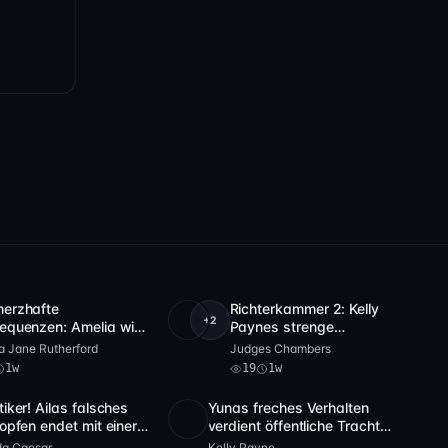
erzhafte
Richterkammer 2: Kelly
+2
eo
15
18:05
SD
19
41:11
equenzen: Amelia wird
Paynes strenge
 Lügen bestraft
Gerichtsdisziplin
a Jane Rutherford
Judges Chambers
1w
19
1w
iker! Ailas falsches
Yunas freches Verhalten
8
11:25
Full HD
22
57:01
opfen endet mit einer
verdient öffentliche Tracht
t Prügel - Bei Miss
Prügel von Kelly Payne
da Caesar
Kelly Payne