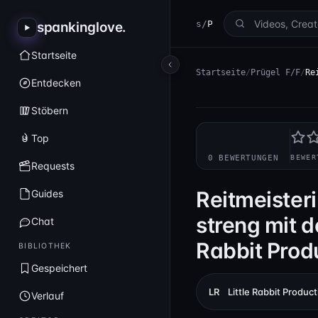
spankinglove
/
Prügel F/F
spankinglove
.
Startseite
Startseite
/
Prügel F/F
/
Re
Entdecken
Stöbern
—
Top
0 BEWERTUNGEN
BEWER
Requests
Reitmeisteri
Guides
streng mit d
Chat
Rabbit Prod
BIBLIOTHEK
Gespeichert
LR
Little Rabbit Produc
Verlauf