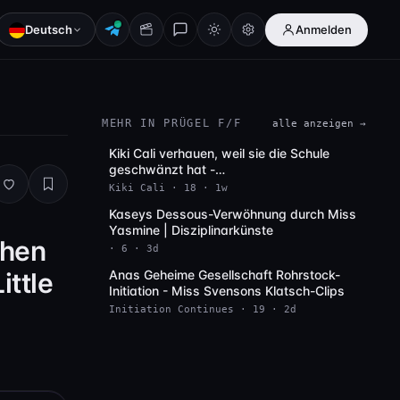
Deutsch
Anmelden
MEHR IN PRÜGEL F/F
alle anzeigen →
Kiki Cali verhauen, weil sie die Schule
Full HD
geschwänzt hat -
Assumethepositionstudios
Kiki Cali · 18 · 1w
Kaseys Dessous-Verwöhnung durch Miss
Full HD
Yasmine | Disziplinarkünste
chen
· 6 · 3d
ittle
Anas Geheime Gesellschaft Rohrstock-
Full HD
Initiation - Miss Svensons Klatsch-Clips
Initiation Continues · 19 · 2d