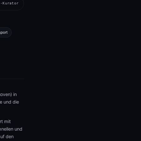
s-Kurator
sport
laven) in
e und die
rt mit
hnellen und
auf den