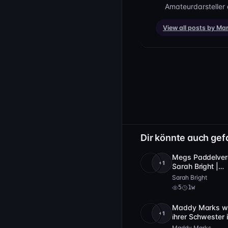
Amateurdarsteller 
View all posts by Ma
Dir könnte auch gef
Megs Paddelver
+1
4K
5
Sarah Bright |
Spankingsarah
Sarah Bright
5
1w
Maddy Marks wi
+1
Full HD
6
ihrer Schwester
of Spanking Fil
Maddy Marks