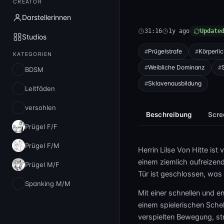
CREATOR
Darstellerinnen
31:16
1y ago
Update
Studios
Prügelstrafe
Körperli
KATEGORIEN
Weibliche Dominanz
BDSM
Sklavenausbildung
Leitfäden
versohlen
Beschreibung
Scre
Prügel F/F
Prügel F/M
Herrin Lilse Von Hitte ist
einem ziemlich aufreizend
Prügel M/F
Tür ist geschlossen, was m
Spanking M/M
Mit einer schnellen und e
einem spielerischen Sche
verspielten Bewegung, st