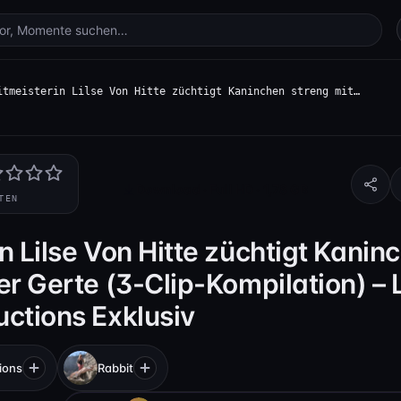
itmeisterin Lilse Von Hitte züchtigt Kaninchen streng mit…
Download · Full HD · 1,78 GB
TEN
n Lilse Von Hitte züchtigt Kanin
er Gerte (3-Clip-Kompilation) – L
uctions Exklusiv
tions
Rabbit