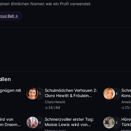
einen ähnlichen Namen wie ein Profi verwendet.
rcus Bell →
allen
gnügen mit
Schulmädchen Verhauen 2:
Schm
+1
+3
10:19
HD
2 Video
14
3:16
4K
2 Vid
Clara Hewitt & Fräulein
Kons
Svenson
fürs
Clara Hewitt
Ameli
14
6d
15
rd von
Schmerzvoller erster Tag:
Häret
+2
+2
8:23
Full HD
5
21:22
Full HD
 im Dreams
Maisie Lewis wird von
Türkl
m verhauen
Sarah Bright & Streng
Trach
Maisie Lewis
Matil