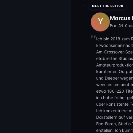
dominante Frau, die keine
ist mit Striemen übersät u
Marcus B
wirklich, wirklich wund!
Pro-AM-Cro
Ich bin 2018 zum 
Erwachseneninhalt
Am-Crossover-Szen
etablierten Studio
Amateurproduktion
kuratierten Output
und Deeper wegen 
wenn es um unabhä
etwa 180–220 Titel
ich habe früher geh
über konsistente 
Ich konzentriere mi
Darstellern auf ve
Fan-Foren, Studio
erstellen. Ich küm