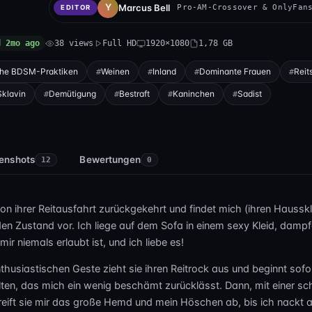
Marcus Bell
Pro-AM-Crossover & OnlyFan
EDITOR
d 2mo ago
38 views
Full HD
1920×1080
1,78 GB
che BDSM-Praktiken
Weinen
Inland
Dominante Frauen
Reit
Sklavin
Demütigung
Bestraft
Kaninchen
Sadist
enshots
Bewertungen
12
0
 von ihrer Reitausfahrt zurückgekehrt und findet mich (ihren Haussk
en Zustand vor. Ich liege auf dem Sofa in einem sexy Kleid, dampf
ir niemals erlaubt ist, und ich liebe es!
nthusiastischen Geste zieht sie ihren Reitrock aus und beginnt sofo
lten, das mich ein wenig beschämt zurücklässt. Dann, mit einer sc
reift sie mir das große Hemd und mein Höschen ab, bis ich nackt 