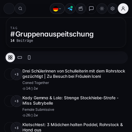
#
TAG
#
Gruppenauspeitschung
14
Beiträge
Drei Schülerinnen von Schulleiterin mit dem Rohrstock
+3
Full HD
14
14:33
gezüchtigt | Zu Besuch bei Fräulein Iceni
Caned Together
14
1w
Kady Gemma & Lola: Strenge Stockhiebe-Strafe -
+3
Full HD
26
1:03:15
Miss Sultrybelle
Female Submissive
26
1w
Klatschtest: 3 Mädchen halten Paddel, Rohrstock &
+3
4K
10
7:42
Hand aus