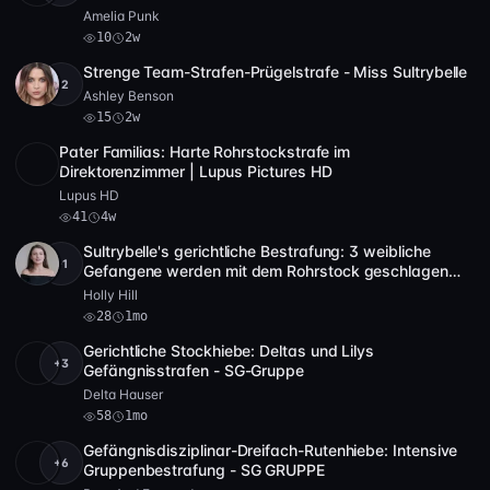
Amelia Punk
10
2w
Strenge Team-Strafen-Prügelstrafe - Miss Sultrybelle
+2
Full HD
2 Video
15
2:40:09
Ashley Benson
15
2w
Pater Familias: Harte Rohrstockstrafe im
Full HD
41
51:01
Direktorenzimmer | Lupus Pictures HD
Lupus HD
41
4w
Sultrybelle's gerichtliche Bestrafung: 3 weibliche
+1
Full HD
28
1:49:42
Gefangene werden mit dem Rohrstock geschlagen
und mit Riemen gezüchtigt
Holly Hill
28
1mo
Gerichtliche Stockhiebe: Deltas und Lilys
+3
Full HD
58
47:41
Gefängnisstrafen - SG-Gruppe
Delta Hauser
58
1mo
Gefängnisdisziplinar-Dreifach-Rutenhiebe: Intensive
+6
Full HD
49
1:03:07
Gruppenbestrafung - SG GRUPPE