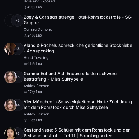
Bare And Exposed
49
1mo
Zoey & Carissas strenge Hotel-Rohrstockstrafe - SG-
+5
Full HD
24
30:55
Gruppe
Carissa Dumond
24
1mo
Alana & Rachels schreckliche gerichtliche Stockhiebe
+3
Full HD
61
49:08
- Aaaspanking
Hand Tawsing
61
1mo
Gemma Eat und Ash Endure erleiden schwere
+3
Full HD
4 Video
27
50:11
Bestrafung - Miss Sultrybelle
Ashley Benson
27
1mo
Vier Mädchen in Schwierigkeiten 4: Harte Züchtigung
+4
HD
33
12:47
mit dem Rohrstock durch Miss Sultrybelle
Ashley Benson
33
1mo
Geständnisse: 5 Schüler mit dem Rohrstock und der
+6
HD
12 Video
58
58:35
Peitsche bestraft – Teil 11 | Spanking-Video