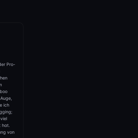
f die Beine
dir
u
u hast
eder über
rer
der Pro-
t auf deine
u
ßartig ist!
chen
 genau das
m
 Beine und
aboo
Gesicht
 Auge,
ie deine
e ich
gging;
viel
vor Wonne
 hat.
 holen, und
gung von