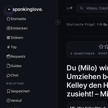
spankinglove
/
Prügel F/M
spankinglove
.
Startseite
Startseite
/
Prügel F/M
/
Du
Entdecken
Stöbern
—
Top
0 BEWERTUNGEN
BEWER
Requests
Du (Milo) wi
Guides
Umziehen b
Chat
Kelley den H
BIBLIOTHEK
Gespeichert
zusieht! – M
Verlauf
MK
Miss Kelley May