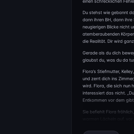
einen schrecklichen Fehle
Du stehst wie gebannt da 
dann ihren BH, dann ihre 
neugierigen Blicke nicht
atemberaubenden Körpers 
die Realität. Dir wird ga
Gerade als du dich bewege
glaubst du, was du da tus
Flora’s Stiefmutter, Kelle
und zerrt dich ins Zimme
wird. Flora, die sich nun
interessiert das nicht. „Du
Entkommen vor dem gibt
Sie befiehlt Flora fröhli
warmen Lächeln auf, vor 
dich gehorchen, und du l
unglaubliche Tracht Prüge