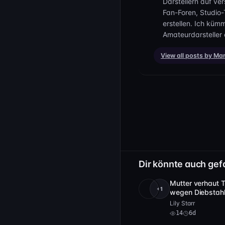
sie kommt dem eifrig nach
Darstellern auf ve
schreist du auf, aber Kel
Fan-Foren, Studio
erstellen. Ich küm
aufrichtig bereust.
Amateurdarsteller 
„Glaubst du, er hat seine L
spannendes Gespräch.
View all posts by Ma
Flora schüttelt den Kopf,
Wenn es vorbei ist, wirs
wird am Boden liegen. Kell
Umarmung und schickt dich
völlig egal!
Mach dich bereit für das 
und einer hölzernen Haar
Dir könnte auch gef
seinen demütigenden Folge
Mutter verhaut 
Demütigung, ENF und ENM 
+1
HD
14
wegen Diebstah
sein, wenn Flora sich bis
Lily Starr
präsentiert.
14
6d