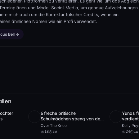
, wobei sie sich an deiner Demütigung ergötzt. Als der erste Schl
rschiedenen Plattformen zu verifizieren. Es geht viel um das Abgleic
ley ist erst zufrieden, wenn du dich windest, um Gnade bittest und d
-Terminplänen und Model-Social-Media, um genaue Aufzeichnungen
mere mich auch um die Korrektur falscher Credits, wenn ein
einen ähnlichen Namen wie ein Profi verwendet.
ektion gelernt?“, fragt Kelley schließlich, und die Bühne ist bereit fü
rcus Bell →
 ihre Augen leuchten vor Aufregung. „Noch ein bisschen, denke ich.
t du einen schmerzenden Hintern und blaue Flecken haben, und dei
ey lässt dich schließlich aufstehen, zieht dich in eine versöhnliche
 auf den Weg – gründlich bestraft und völlig gedemütigt, aber das
aufregendste Erlebnis deines Lebens, mit: harter Prügelstrafe mit 
bürste, Schelte, öffentlicher Demütigung und Blamage, Voyeurism
allen
n, Peinlichkeit und Entblößung, FF/M-Disziplin, intensiver Schelte
Tochter
6 freche britische
Yunas f
sowie CFNM-Elementen mit öffentlicher Bloßstellung. Du wirst b
12:42
SD
18
26:08
Full HD
ls
Schulmädchen streng von der
verdient
 auf die Haut auszieht und ihre atemberaubenden Brüste und ihren 
Schulleiterin bestraft
Prügel v
Over The Knee
Kelly Pay
18
2w
24
1w