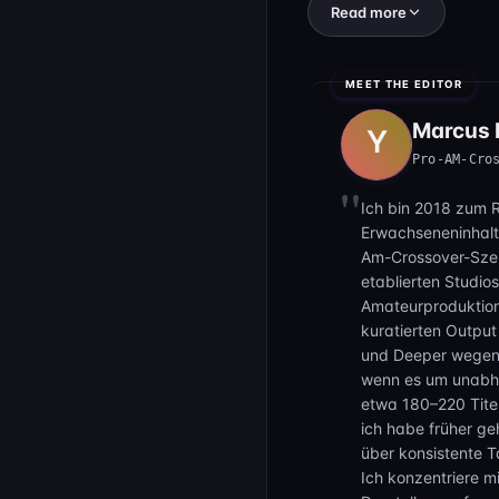
Read more
Doch Kelley verschwendet 
gezerrt, und noch bevor d
herunter. Flora sieht zu, 
versuchst, dich zu bedec
Marcus B
zugesehen, wie sie sich a
Pro-AM-Cro
Kelleys Knie gezogen wirs
fachkundigen Züchtigung 
Ich bin 2018 zum 
Erwachseneninhalt
Die Intensität der Bestra
Am-Crossover-Szen
Unterwäsche schlägt. Sie 
etablierten Studio
Unartige kleine Perverse
Amateurproduktion
wird auch passieren! Dann
kuratierten Output
zieht dir die Boxershorts 
und Deeper wegen 
glüht vor Erregung, als F
wenn es um unabhä
Entblößung.
etwa 180–220 Titel
ich habe früher geh
Die Tracht Prügel geht au
über konsistente 
winden. Aber Kelley ist n
Ich konzentriere mi